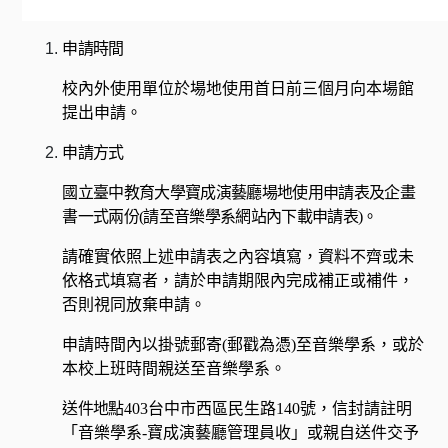
申請時間
校內外使用單位於場地使用首日前三個月向本場館
提出申請。
申請方式
國立臺中教育大學寶成演藝廳場地使用申請表及企畫
書一式兩份
(
請至音樂學系網站內下載申請表
)
。
請確實依照上述申請表之內容填寫，資料不齊或未
依格式填寫者，請於申請期限內完成補正或補件，
否則視同放棄申請。
申請時間內以掛號郵寄
(
郵戳為憑
)
至音樂學系，或於
本校上班時間親送至音樂學系。
送件地點
403
台中市西區民生路
140
號，信封請註明
「音樂學系
-
寶成演藝廳管理員收」或親自送件交予