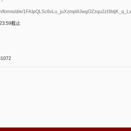
com/forms/d/e/1FAIpQLSc6vLu_juXzmpllIJwgOZzqu2zI3btjK_q_
23:59截止
1072