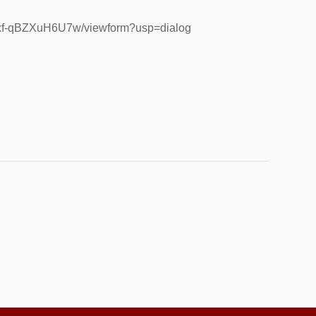
Lxf-qBZXuH6U7w/viewform?usp=dialog